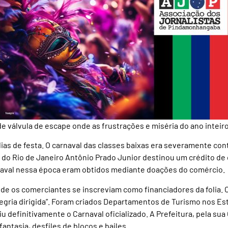
nde válvula de escape onde as frustrações e miséria do ano intei
ias de festa. O carnaval das classes baixas era severamente cont
 do Rio de Janeiro Antônio Prado Junior destinou um crédito de 
rnaval nessa época eram obtidos mediante doações do comércio.
 onde os comerciantes se inscreviam como financiadores da folia.
legria dirigida”. Foram criados Departamentos de Turismo nos E
iu definitivamente o Carnaval oficializado. A Prefeitura, pela s
antasia, desfiles de blocos e bailes.