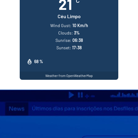
21
°C
Céu Limpo
Wind Gust:
10 Km/h
Clouds:
3%
Sunrise:
06:38
Sunset:
17:38
68 %
Weather from OpenWeatherMap