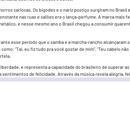
rros cariocas. Os bigodes e o nariz postiço surgiram no Brasil e
nstante nas ruas e salões era o lança-perfume. A marca mais fa
metálico, e nesse mesmo ano o Brasil chegou a consumir quarent
i durante esse período que o samba e a marcha-rancho alcançar
como: “Tai, eu fiz tudo pra você gostar de mim”, “Teu cabelo nã
rtela.
iberdade, e representa a capacidade do brasileiro de superar as 
 sentimentos de felicidade. Através da música revela alegria, fe