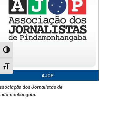
Toggle High Contrast
Toggle Font size
AJOP
ssociação dos Jornalistas de
indamonhangaba