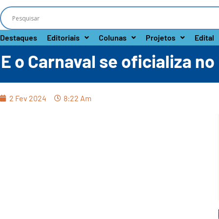
Destaques
Editoriais
Colunas
Projetos
Edital
E o Carnaval se oficializa no 
2 Fev 2024
8:22 Am