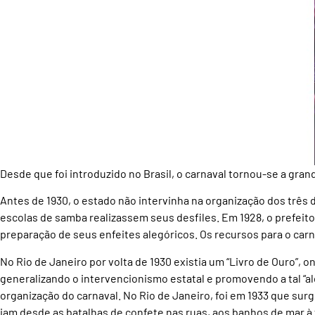
Desde que foi introduzido no Brasil, o carnaval tornou-se a gra
Antes de 1930, o estado não intervinha na organização dos três d
escolas de samba realizassem seus desfiles. Em 1928, o prefeito
preparação de seus enfeites alegóricos. Os recursos para o ca
No Rio de Janeiro por volta de 1930 existia um “Livro de Ouro”,
generalizando o intervencionismo estatal e promovendo a tal “a
organização do carnaval. No Rio de Janeiro, foi em 1933 que surg
iam desde as batalhas de confete nas ruas, aos banhos de mar à f