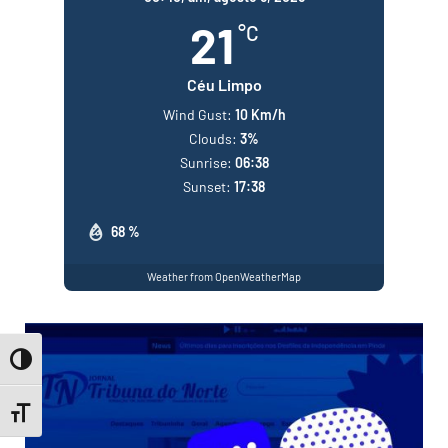
21
°C
Céu Limpo
Wind Gust:
10 Km/h
Clouds:
3%
Sunrise:
06:38
Sunset:
17:38
68 %
Weather from OpenWeatherMap
Toggle High Contrast
Toggle Font size