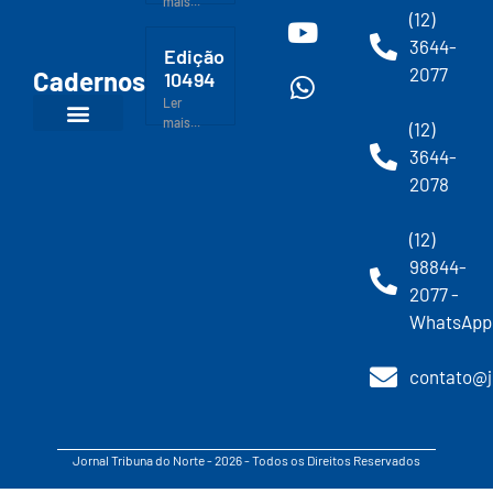
mais...
(12)
3644-
Edição
2077
Cadernos
10494
Ler
mais...
(12)
3644-
2078
(12)
98844-
2077 -
WhatsApp
contato@j
Jornal Tribuna do Norte - 2026 - Todos os Direitos Reservados