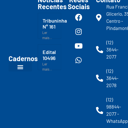
Recentes
Sociais
Rua Franc
Glicerio, 3
Tribuninha
Centro -
N° 161
Pindamon
Ler
mais...
(12)
3644-
Edital
2077
Cadernos
10496
Ler
mais...
(12)
3644-
2078
(12)
98844-
2077 -
WhatsApp