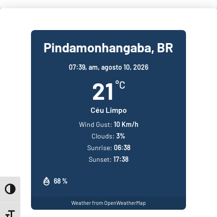
Pindamonhangaba, BR
07:39,
am, agosto 10, 2026
21
°C
Céu Limpo
Wind Gust:
10 Km/h
Clouds:
3%
Sunrise:
06:38
Sunset:
17:38
68 %
Toggle High Contrast
Weather from OpenWeatherMap
Toggle Font size