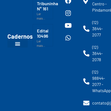
Tribuninha
Centro -
N° 161
Pindamon
Ler
mais...
(12)
3644-
Edital
2077
Cadernos
10496
Ler
mais...
(12)
3644-
2078
(12)
98844-
2077 -
WhatsApp
contato@j