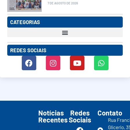
7 DE AGOSTO DE 2026
CATEGORIAS
REDES SOCIAIS
Notícias
Redes
Contato
Recentes
Sociais
Rua Franc
Glicerio, 3