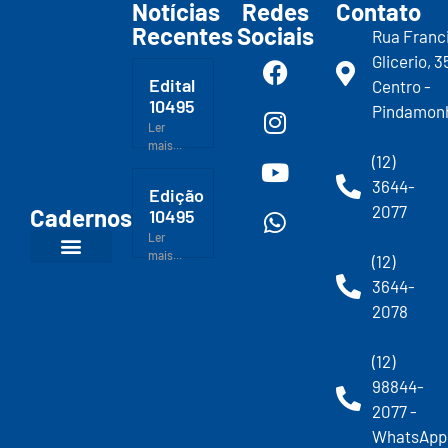
Notícias
Redes
Contato
Recentes
Sociais
Rua Franc
Glicerio, 3
Edital
Centro -
10495
Pindamon
Ler
mais...
(12)
3644-
Edição
2077
Cadernos
10495
Ler
mais...
(12)
3644-
2078
(12)
98844-
2077 -
WhatsApp