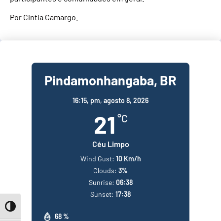
Por Cintia Camargo.
Pindamonhangaba, BR
16:15,
pm, agosto 8, 2026
21
°C
Céu Limpo
Wind Gust:
10 Km/h
Clouds:
3%
Sunrise:
06:38
Sunset:
17:38
Toggle High Contrast
68 %