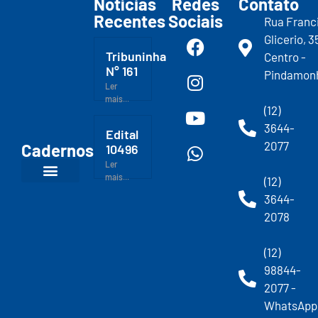
Notícias
Redes
Contato
Recentes
Sociais
Rua Franc
Glicerio, 3
Tribuninha
Centro -
N° 161
Pindamon
Ler
mais...
(12)
3644-
Edital
2077
Cadernos
10496
Ler
mais...
(12)
3644-
2078
(12)
98844-
2077 -
WhatsApp