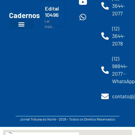
3644-
Edital
2077
Cadernos
10496
Ler
mais...
(12)
3644-
2078
(12)
98844-
2077 -
WhatsApp
contato@j
Jornal Tribuna do Norte - 2026 - Todos os Direitos Reservados