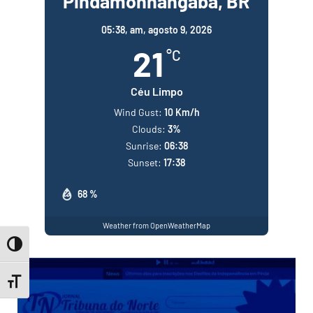
Pindamonhangaba, BR
05:38,
am, agosto 9, 2026
21
°C
Céu Limpo
Wind Gust:
10 Km/h
Clouds:
3%
Sunrise:
06:38
Sunset:
17:38
68 %
Weather from OpenWeatherMap
Toggle High Contrast
Toggle Font size