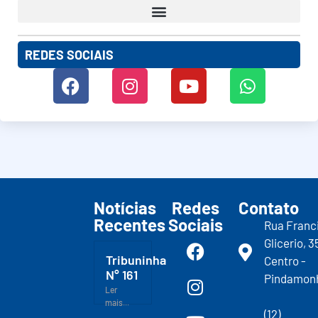
REDES SOCIAIS
Notícias
Redes
Contato
Recentes
Sociais
Rua Franc
Glicerio, 3
Tribuninha
Centro -
N° 161
Pindamon
Ler
mais...
(12)