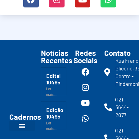
Notícias
Redes
Contato
Recentes
Sociais
Rua Franc
Glicerio, 3
Edital
Centro -
10495
Pindamon
Ler
mais...
(12)
3644-
Edição
2077
Cadernos
10495
Ler
mais...
(12)
3644-