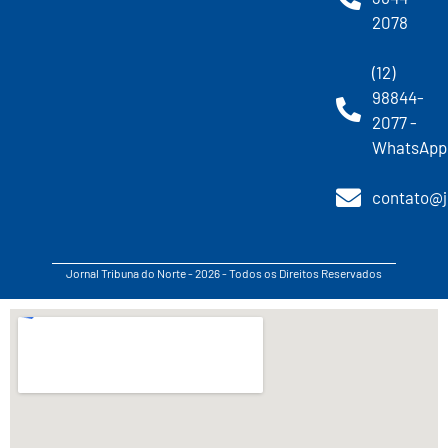
2078
(12)
98844-
2077 -
WhatsApp
contato@j
Jornal Tribuna do Norte - 2026 - Todos os Direitos Reservados