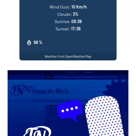
Wind Gust:
10 Km/h
Clouds:
3%
Sunrise:
06:38
Sunset:
17:38
68 %
Weather from OpenWeatherMap