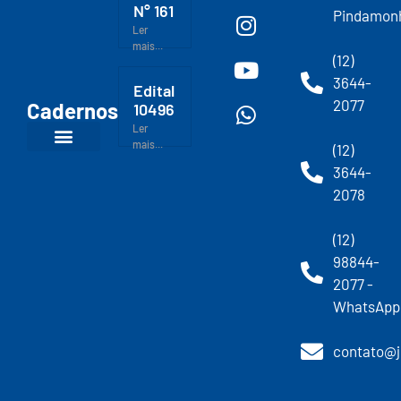
N° 161
Pindamon
Ler
mais...
(12)
3644-
Edital
2077
Cadernos
10496
Ler
mais...
(12)
3644-
2078
(12)
98844-
2077 -
WhatsApp
contato@j