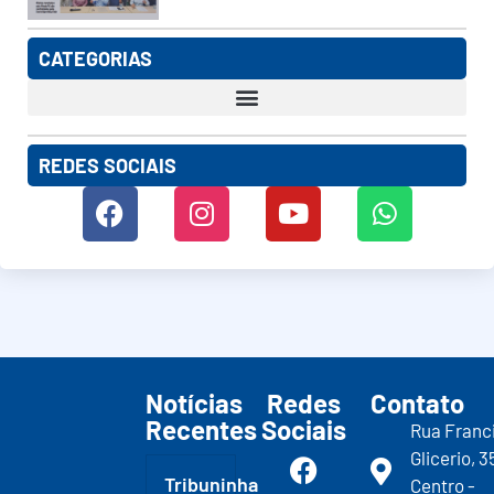
CATEGORIAS
REDES SOCIAIS
Notícias
Redes
Contato
Recentes
Sociais
Rua Franc
Glicerio, 3
Tribuninha
Centro -