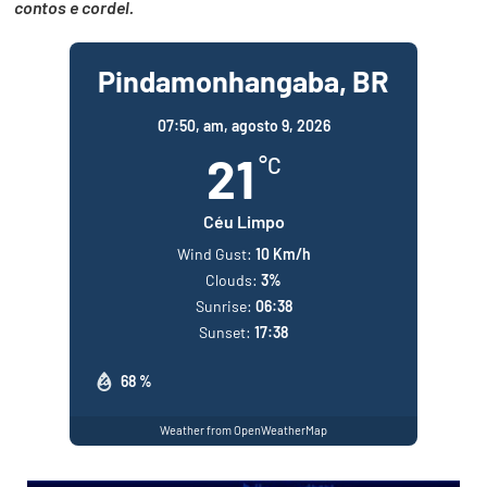
contos e cordel.
Pindamonhangaba, BR
07:50,
am, agosto 9, 2026
21
°C
Céu Limpo
Wind Gust:
10 Km/h
Clouds:
3%
Sunrise:
06:38
Sunset:
17:38
68 %
Weather from OpenWeatherMap