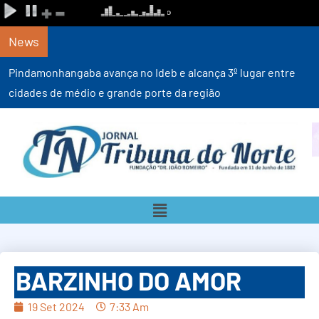
News
Prefeitura conclui reforma no telhado da UPA do Araretama 
inicia melhorias internas
BARZINHO DO AMOR
19 Set 2024
7:33 Am