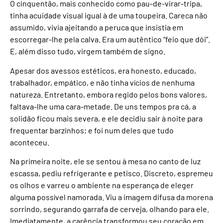
O cinquentão, mais conhecido como pau-de-virar-tripa,
tinha acuidade visual igual à de uma toupeira. Careca não
assumido, vivia ajeitando a peruca que insistia em
escorregar-lhe pela calva. Era um autêntico “feio que dói”.
E, além disso tudo, virgem também de signo.
Apesar dos avessos estéticos, era honesto, educado,
trabalhador, empático, e não tinha vícios de nenhuma
natureza. Entretanto, embora regido pelos bons valores,
faltava-lhe uma cara-metade. De uns tempos pra cá, a
solidão ficou mais severa, e ele decidiu sair à noite para
frequentar barzinhos; e foi num deles que tudo
aconteceu.
Na primeira noite, ele se sentou à mesa no canto de luz
escassa, pediu refrigerante e petisco. Discreto, espremeu
os olhos e varreu o ambiente na esperança de eleger
alguma possível namorada. Viu a imagem difusa da morena
sorrindo, segurando garrafa de cerveja, olhando para ele.
Imediatamente, a carência transformou seu coração em