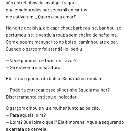
são estrelinhas de invulgar fulgor
que emolduradas por seus mil encantos
me cativaram… Quero o seu amor!”
Na noite decisiva, ele caprichou: barbeou-se, banhou-se,
perfumou-se; e vestiu a roupa sem cheiro de naftalina.
Com o poema manuscrito no bolso, caminhou até o bar.
Quando o garçom foi atendê-lo, pediu:
— Você poderia me fazer um favor?
— Se estiver à minha altura…
Ele tirou o poema do bolso. Suas mãos tremiam.
— Poderia entregar esse bilhetinho àquela mulher? –
Discretamente esticou o indicador.
O garçom olhou e viu a mulher junto ao balcão.
— Para aquela loira?
— Loira? Que loira o quê!? Ela é morena. Aquela segurando
a garrafa de cerveja.