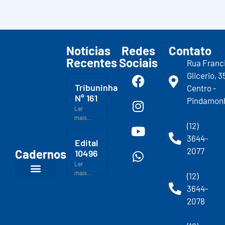
Notícias
Redes
Contato
Recentes
Sociais
Rua Franc
Glicerio, 3
Tribuninha
Centro -
N° 161
Pindamon
Ler
mais...
(12)
3644-
Edital
2077
Cadernos
10496
Ler
mais...
(12)
3644-
2078