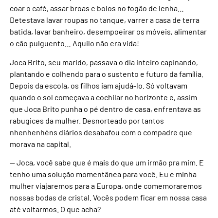
coar o café, assar broas e bolos no fogão de lenha…
Detestava lavar roupas no tanque, varrer a casa de terra
batida, lavar banheiro, desempoeirar os móveis, alimentar
o cão pulguento… Aquilo não era vida!
Joca Brito, seu marido, passava o dia inteiro capinando,
plantando e colhendo para o sustento e futuro da família.
Depois da escola, os filhos iam ajudá-lo. Só voltavam
quando o sol começava a cochilar no horizonte e, assim
que Joca Brito punha o pé dentro de casa, enfrentava as
rabugices da mulher. Desnorteado por tantos
nhenhenhéns diários desabafou com o compadre que
morava na capital.
— Joca, você sabe que é mais do que um irmão pra mim. E
tenho uma solução momentânea para você. Eu e minha
mulher viajaremos para a Europa, onde comemoraremos
nossas bodas de cristal. Vocês podem ficar em nossa casa
até voltarmos. O que acha?