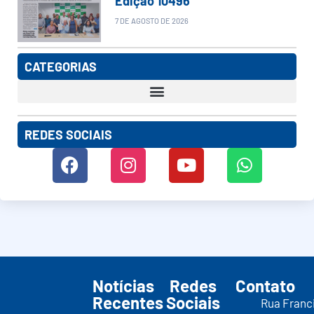
Edição 10496
7 DE AGOSTO DE 2026
CATEGORIAS
REDES SOCIAIS
Notícias
Redes
Contato
Recentes
Sociais
Rua Franc