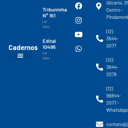
Glicerio, 3
Tribuninha
Centro -
N° 161
Pindamon
Ler
mais...
(12)
3644-
Edital
2077
Cadernos
10496
Ler
mais...
(12)
3644-
2078
(12)
98844-
2077 -
WhatsApp
contato@j