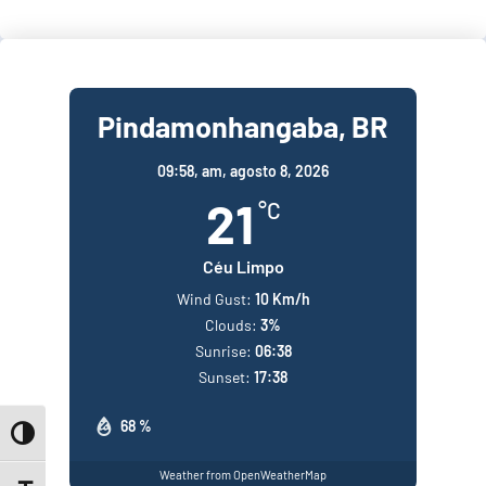
Pindamonhangaba, BR
09:58,
am, agosto 8, 2026
21
°C
Céu Limpo
Wind Gust:
10 Km/h
Clouds:
3%
Sunrise:
06:38
Sunset:
17:38
68 %
Toggle High Contrast
Weather from OpenWeatherMap