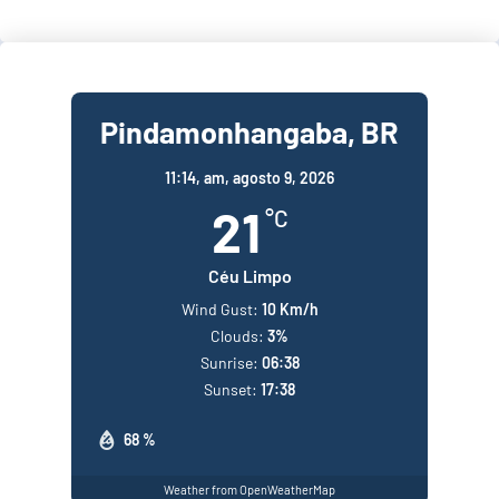
Pindamonhangaba, BR
11:14,
am, agosto 9, 2026
21
°C
Céu Limpo
Wind Gust:
10 Km/h
Clouds:
3%
Sunrise:
06:38
Sunset:
17:38
68 %
Weather from OpenWeatherMap