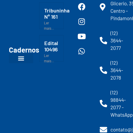
Glicerio, 3
Tribuninha
Centro -
N° 161
Pindamon
Ler
mais...
(12)
3644-
Edital
2077
Cadernos
10496
Ler
mais...
(12)
3644-
2078
(12)
98844-
2077 -
WhatsApp
contato@j