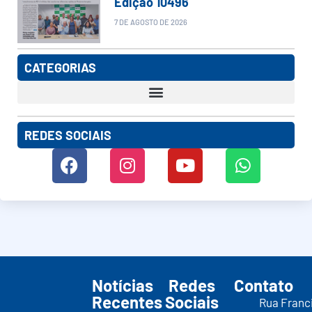
Edição 10496
7 DE AGOSTO DE 2026
CATEGORIAS
REDES SOCIAIS
Notícias
Redes
Contato
Recentes
Sociais
Rua Franc