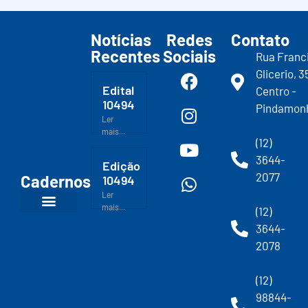
Notícias
Redes
Contato
Recentes
Sociais
Rua Franc
Glicerio, 3
Edital
Centro -
10494
Pindamon
Ler
mais...
(12)
3644-
Edição
2077
Cadernos
10494
Ler
mais...
(12)
3644-
2078
(12)
98844-