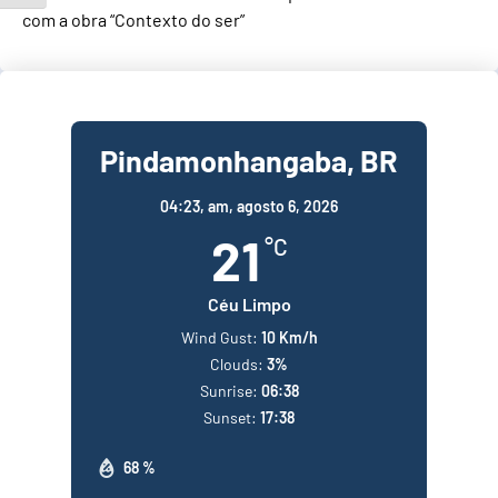
com a obra “Contexto do ser”
Pindamonhangaba, BR
04:23,
am, agosto 6, 2026
21
°C
Céu Limpo
Wind Gust:
10 Km/h
Clouds:
3%
Sunrise:
06:38
Sunset:
17:38
68 %