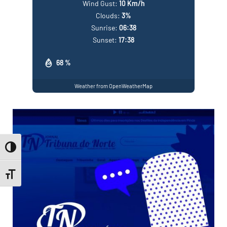
Wind Gust:
10 Km/h
Clouds:
3%
Sunrise:
06:38
Sunset:
17:38
68 %
Weather from OpenWeatherMap
Toggle High Contrast
Toggle Font size