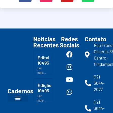
Notícias
Redes
Contato
Recentes
Sociais
Rua Franc
Glicerio, 3
Edital
Centro -
10495
Pindamon
Ler
mais...
(12)
3644-
Edição
2077
Cadernos
10495
Ler
mais...
(12)
3644-