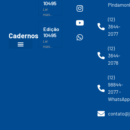
10495
Pindamon
Ler
mais...
(12)
3644-
Edição
2077
Cadernos
10495
Ler
mais...
(12)
3644-
2078
(12)
98844-
2077 -
WhatsApp
contato@j