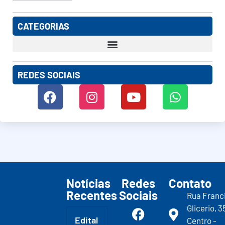
CATEGORIAS
REDES SOCIAIS
Notícias
Redes
Contato
Recentes
Sociais
Rua Franc
Glicerio, 3
Edital
Centro -