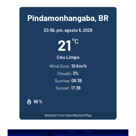
Pindamonhangaba, BR
20:56,
pm, agosto 6, 2026
21
°C
Céu Limpo
Wind Gust:
10 Km/h
Clouds:
3%
Sunrise:
06:38
Sunset:
17:38
68 %
Weather from OpenWeatherMap