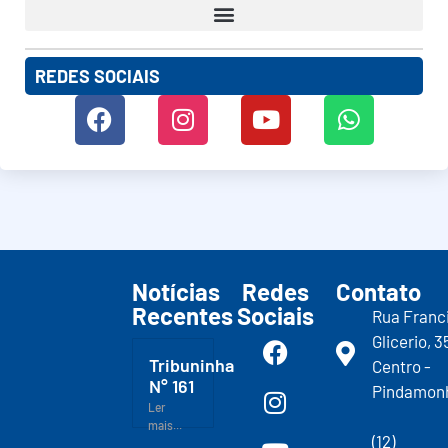
REDES SOCIAIS
Notícias
Redes
Contato
Recentes
Sociais
Rua Franc
Glicerio, 3
Tribuninha
Centro -
N° 161
Pindamon
Ler
mais...
(12)