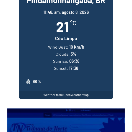
11:48,
am, agosto 8, 2026
21
°C
Céu Limpo
Wind Gust:
10 Km/h
Clouds:
3%
Sunrise:
06:38
Sunset:
17:38
68 %
Weather from OpenWeatherMap