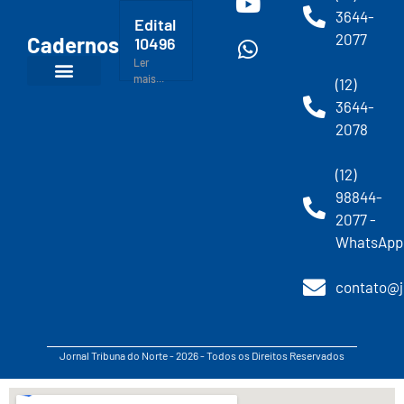
3644-
Edital
2077
Cadernos
10496
Ler
mais...
(12)
3644-
2078
(12)
98844-
2077 -
WhatsApp
contato@j
Jornal Tribuna do Norte - 2026 - Todos os Direitos Reservados